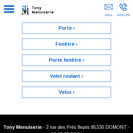
Menuisier Montmorency
Porte ›
Fenêtre ›
Porte fenêtre ›
Volet roulant ›
Velux ›
Tony Menuiserie
- 2 rue des Près fleuris 95330 DOMONT -