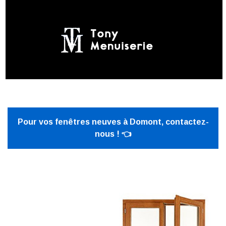
Pour vos fenêtres neuves à Domont, contactez-
nous ! 👈